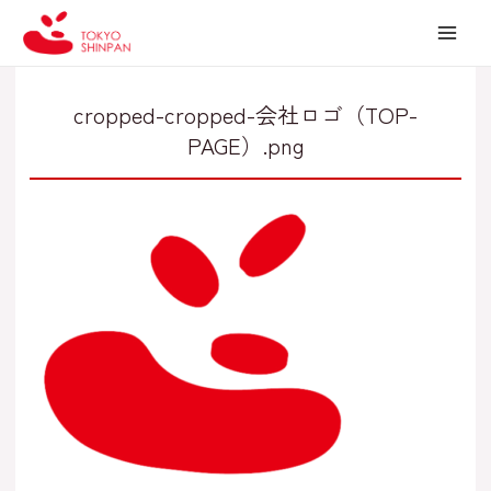
内
投
MAI
容
稿
MEN
を
ナ
ス
ビ
cropped-cropped-会社ロゴ（TOP-
キ
ゲ
PAGE）.png
ッ
ー
プ
シ
ョ
ン