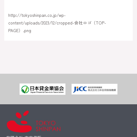
http://tokyoshinpan.co.jp/wp-
content/uploads/2023/12/cropped-会社ロゴ（TOP-
PAGE）.png
←
前のメディア