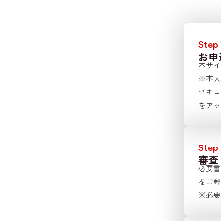
Step 
お申
本サイ
※本人
セキュ
をアッ
Step 
審査
必要書
をご郵
※必要