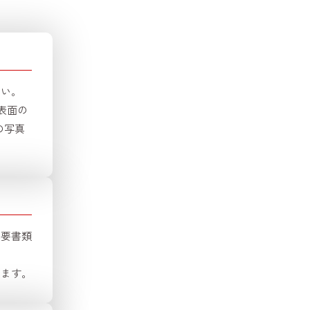
さい。
表面の
の写真
必要書類
します。