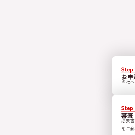
Step 
お申
当社へ
Step 
審査
必要書
をご郵