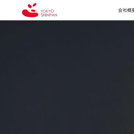
内
会社概要
容
を
ス
キ
ッ
プ