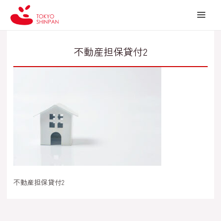
内
投
MAI
容
稿
MEN
を
ナ
ス
ビ
不動産担保貸付2
キ
ゲ
ッ
ー
プ
シ
ョ
ン
不動産担保貸付2
←
前のメディア